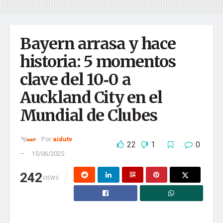
Tu dirección de correo electrónico no será publicada.
Los
aidutv
campos obligatorios están marcados con
*
La fábrica de contenido más grande del país
Comentario
*
Bayern arrasa y hace
historia: 5 momentos
clave del 10‑0 a
Auckland City en el
Mundial de Clubes
Por
aidutv
22
1
0
15/06/2025
Nombre
*
242
VIEWS
Correo electrónico
*