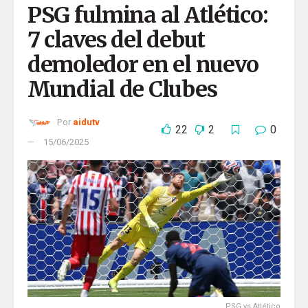
Comentario
*
PSG fulmina al Atlético:
7 claves del debut
demoledor en el nuevo
Mundial de Clubes
Por
aidutv
22
2
0
15/06/2025
Nombre
*
Correo electrónico
*
Web
PSG vs Atlético