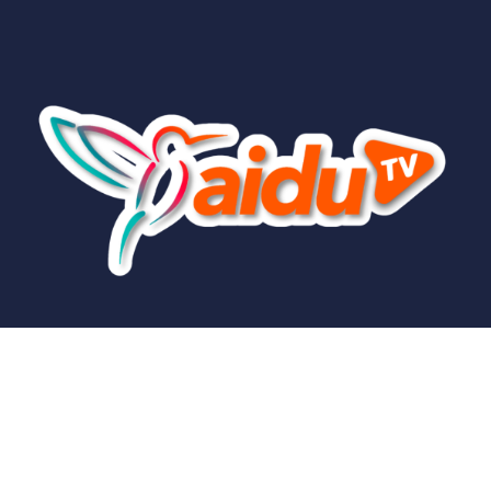
La fábrica de contenido más grande del país
Comentario
*
Nombre
*
Correo electrónico
*
© 2025
aidutv
- La fábrica de contenido más grande del país por
Infranet,
S.A
.
Web