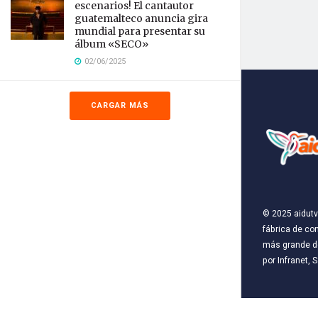
escenarios! El cantautor
guatemalteco anuncia gira
mundial para presentar su
álbum «SECO»
02/06/2025
CARGAR MÁS
© 2025
aidutv
fábrica de co
más grande de
por
Infranet, S