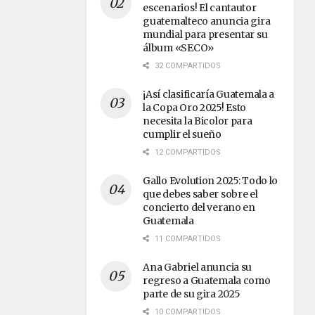
escenarios! El cantautor
guatemalteco anuncia gira
mundial para presentar su
álbum «SECO»
32 COMPARTIDOS
¡Así clasificaría Guatemala a
la Copa Oro 2025! Esto
necesita la Bicolor para
cumplir el sueño
12 COMPARTIDOS
Gallo Evolution 2025: Todo lo
que debes saber sobre el
concierto del verano en
Guatemala
11 COMPARTIDOS
Ana Gabriel anuncia su
regreso a Guatemala como
parte de su gira 2025
10 COMPARTIDOS