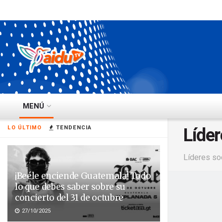
MENÚ
Líder
LO ÚLTIMO
TENDENCIA
Líderes so
¡Beéle enciende Guatemala! Todo
lo que debes saber sobre su
concierto del 31 de octubre
27/10/2025