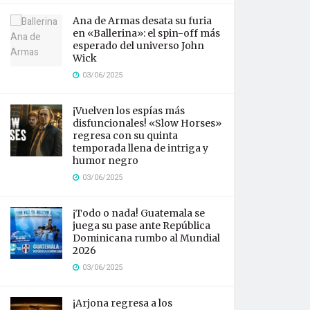
Ana de Armas desata su furia
en «Ballerina»: el spin-off más
esperado del universo John
Wick
03/06/2025
¡Vuelven los espías más
disfuncionales! «Slow Horses»
regresa con su quinta
temporada llena de intriga y
humor negro
03/06/2025
¡Todo o nada! Guatemala se
juega su pase ante República
Dominicana rumbo al Mundial
2026
03/06/2025
¡Arjona regresa a los