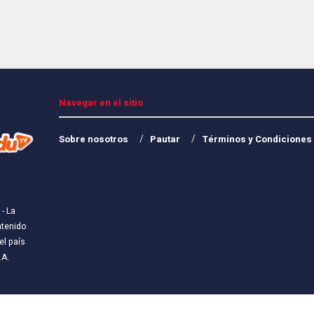
Navegar en el sitio
Sobre nosotros
Pautar
Términos y Condiciones
- La
ntenido
l país
.A
.