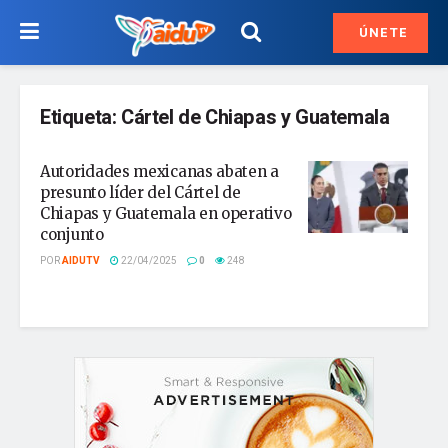
ÚNETE
Etiqueta:
Cártel de Chiapas y Guatemala
Autoridades mexicanas abaten a
presunto líder del Cártel de
Chiapas y Guatemala en operativo
conjunto
POR
AIDUTV
22/04/2025
0
248