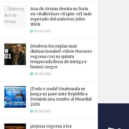
Ana de Armas desata su furia
en «Ballerina»: el spin-off más
esperado del universo John
Wick
03/06/2025
¡Vuelven los espías más
disfuncionales! «Slow Horses»
regresa con su quinta
temporada llena de intriga y
humor negro
03/06/2025
¡Todo o nada! Guatemala se
juega su pase ante República
Dominicana rumbo al Mundial
2026
03/06/2025
¡Arjona regresa a los