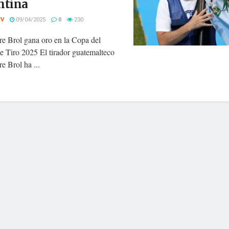
ntina
TV
09/04/2025
0
230
re Brol gana oro en la Copa del
 Tiro 2025 El tirador guatemalteco
re Brol ha ...