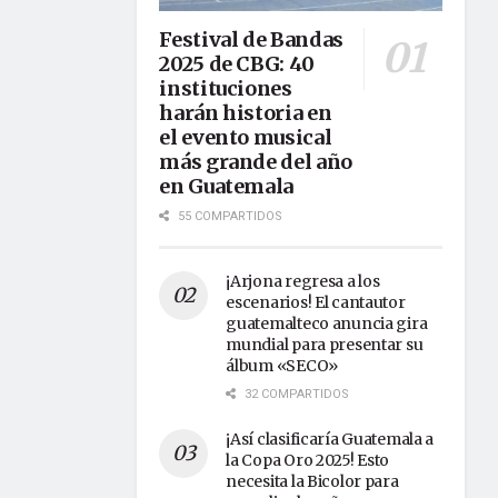
Festival de Bandas
2025 de CBG: 40
instituciones
harán historia en
el evento musical
más grande del año
en Guatemala
55 COMPARTIDOS
¡Arjona regresa a los
escenarios! El cantautor
guatemalteco anuncia gira
mundial para presentar su
álbum «SECO»
32 COMPARTIDOS
¡Así clasificaría Guatemala a
la Copa Oro 2025! Esto
necesita la Bicolor para