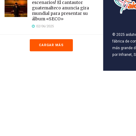
escenarios! El cantautor
guatemalteco anuncia gira
mundial para presentar su
álbum «SECO»
02/06/2025
© 2025
aidutv
fábrica de co
CARGAR MÁS
más grande de
por
Infranet, S