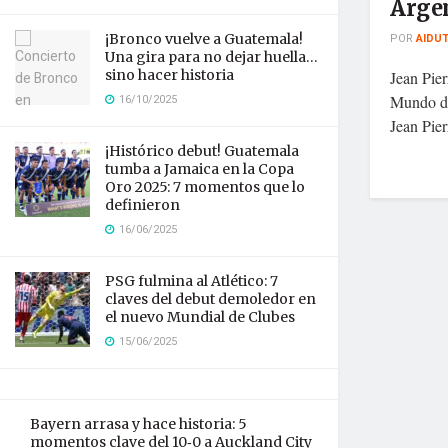
Arge
¡Bronco vuelve a Guatemala!
POR
AIDU
Una gira para no dejar huella…
sino hacer historia
Jean Pier
16/10/2025
Mundo de
Jean Pier
¡Histórico debut! Guatemala
tumba a Jamaica en la Copa
Oro 2025: 7 momentos que lo
definieron
16/06/2025
PSG fulmina al Atlético: 7
claves del debut demoledor en
el nuevo Mundial de Clubes
15/06/2025
Bayern arrasa y hace historia: 5
momentos clave del 10‑0 a Auckland City