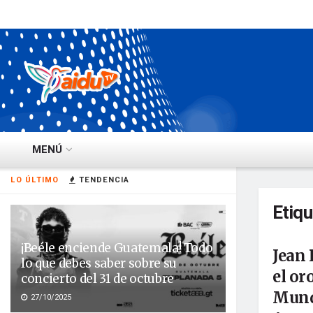
MENÚ
LO ÚLTIMO
TENDENCIA
Etiq
¡Beéle enciende Guatemala! Todo
Jean 
lo que debes saber sobre su
el or
concierto del 31 de octubre
Mund
27/10/2025