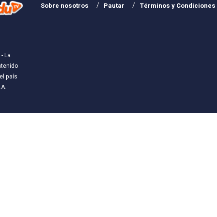
Sobre nosotros
Pautar
Términos y Condiciones
- La
ntenido
l país
.A
.