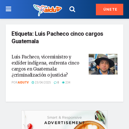
ÚNETE
Etiqueta:
Luis Pacheco cinco cargos
Guatemala
Luis Pacheco, viceministro y
exlíder indígena, enfrenta cinco
cargos en Guatemala:
¿criminalización o justicia?
POR
AIDUTV
23/04/2025
0
234