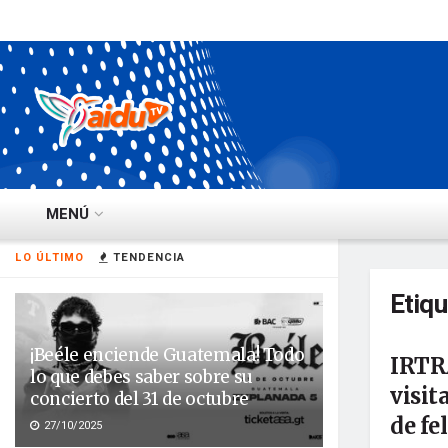
MENÚ
LO ÚLTIMO
TENDENCIA
Etiq
¡Beéle enciende Guatemala! Todo
IRTRA
lo que debes saber sobre su
visit
concierto del 31 de octubre
de fe
27/10/2025