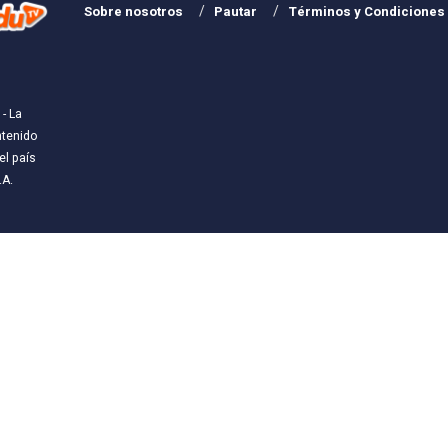
Sobre nosotros
Pautar
Términos y Condiciones
- La
ntenido
l país
.A
.