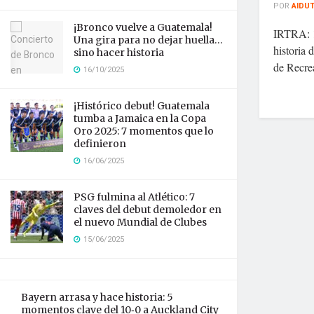
POR
AIDU
¡Bronco vuelve a Guatemala!
IRTRA: 1
Una gira para no dejar huella…
historia 
sino hacer historia
de Recrea
16/10/2025
¡Histórico debut! Guatemala
tumba a Jamaica en la Copa
Oro 2025: 7 momentos que lo
definieron
16/06/2025
PSG fulmina al Atlético: 7
claves del debut demoledor en
el nuevo Mundial de Clubes
15/06/2025
Bayern arrasa y hace historia: 5
momentos clave del 10‑0 a Auckland City