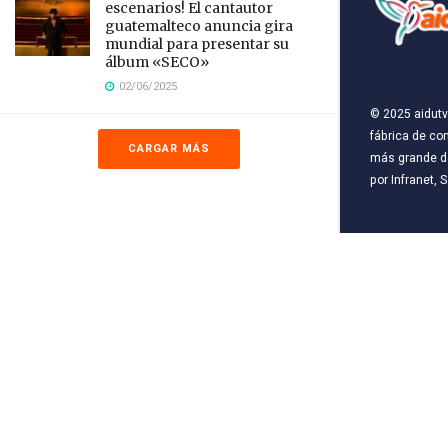
escenarios! El cantautor
guatemalteco anuncia gira
mundial para presentar su
álbum «SECO»
02/06/2025
© 2025
aidutv
fábrica de co
CARGAR MÁS
más grande de
por
Infranet, S