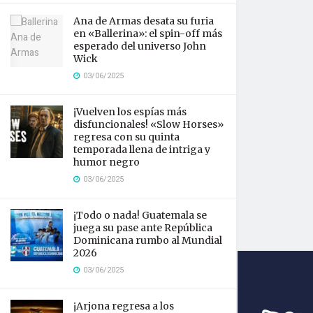
Ana de Armas desata su furia
en «Ballerina»: el spin-off más
esperado del universo John
Wick
03/06/2025
¡Vuelven los espías más
disfuncionales! «Slow Horses»
regresa con su quinta
temporada llena de intriga y
humor negro
03/06/2025
¡Todo o nada! Guatemala se
juega su pase ante República
Dominicana rumbo al Mundial
2026
03/06/2025
¡Arjona regresa a los