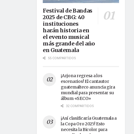
Festival de Bandas
2025 de CBG: 40
instituciones
harán historia en
el evento musical
más grande del año
en Guatemala
55 COMPARTIDOS
¡Arjona regresa a los
escenarios! El cantautor
guatemalteco anuncia gira
mundial para presentar su
álbum «SECO»
32 COMPARTIDOS
¡Así clasificaría Guatemala a
la Copa Oro 2025! Esto
necesita la Bicolor para