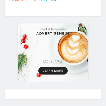
POR
AIDUTV
03/04/2025
1
1K