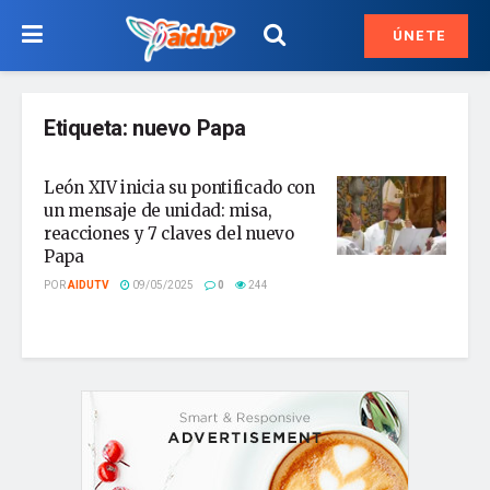
ÚNETE
Etiqueta:
nuevo Papa
León XIV inicia su pontificado con
un mensaje de unidad: misa,
reacciones y 7 claves del nuevo
Papa
POR
AIDUTV
09/05/2025
0
244