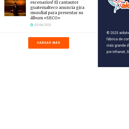
escenarios! El cantautor
guatemalteco anuncia gira
mundial para presentar su
álbum «SECO»
02/06/2025
© 2025
aidutv
fábrica de co
CARGAR MÁS
más grande de
por
Infranet, S