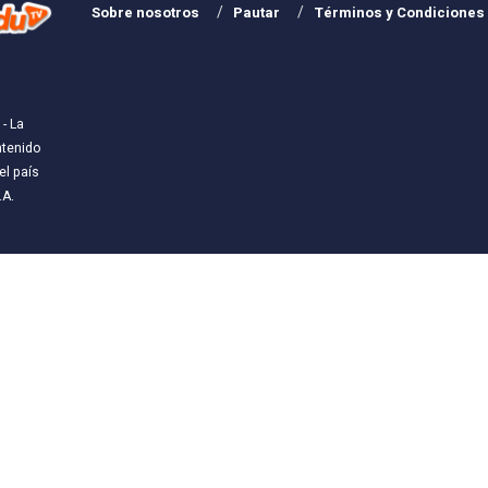
Sobre nosotros
Pautar
Términos y Condiciones
- La
ntenido
l país
.A
.