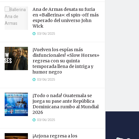
Ana de Armas desata su furia
en «Ballerina»: el spin-off más
esperado del universo John
Wick
03/06/2025
¡Vuelven los espías más
disfuncionales! «Slow Horses»
regresa con su quinta
temporada llena de intriga y
humor negro
03/06/2025
¡Todo o nada! Guatemala se
juega su pase ante República
Dominicana rumbo al Mundial
2026
03/06/2025
¡Arjona regresa a los