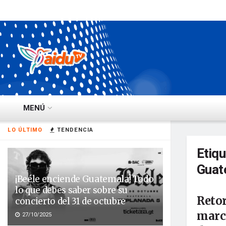
MENÚ
LO ÚLTIMO
TENDENCIA
Etiq
Guat
¡Beéle enciende Guatemala! Todo
lo que debes saber sobre su
Reto
concierto del 31 de octubre
marca
27/10/2025