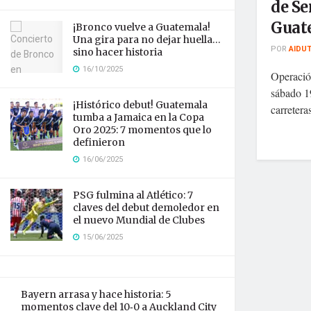
de S
Guat
¡Bronco vuelve a Guatemala!
Una gira para no dejar huella…
POR
AIDU
sino hacer historia
16/10/2025
Operació
sábado 19
¡Histórico debut! Guatemala
carretera
tumba a Jamaica en la Copa
Oro 2025: 7 momentos que lo
definieron
16/06/2025
PSG fulmina al Atlético: 7
claves del debut demoledor en
el nuevo Mundial de Clubes
15/06/2025
Bayern arrasa y hace historia: 5
momentos clave del 10‑0 a Auckland City