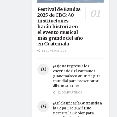
Festival de Bandas
2025 de CBG: 40
instituciones
harán historia en
el evento musical
más grande del año
en Guatemala
55 COMPARTIDOS
¡Arjona regresa a los
escenarios! El cantautor
guatemalteco anuncia gira
mundial para presentar su
álbum «SECO»
32 COMPARTIDOS
¡Así clasificaría Guatemala a
la Copa Oro 2025! Esto
necesita la Bicolor para