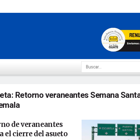
ueta:
Retorno veraneantes Semana Sant
emala
rno de veraneantes
 el cierre del asueto