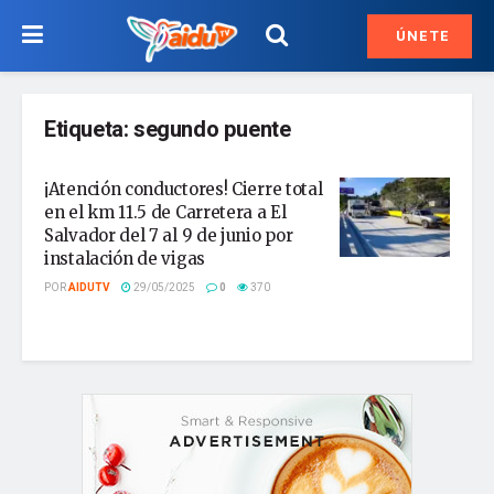
ÚNETE
Etiqueta:
segundo puente
¡Atención conductores! Cierre total
en el km 11.5 de Carretera a El
Salvador del 7 al 9 de junio por
instalación de vigas
POR
AIDUTV
29/05/2025
0
370