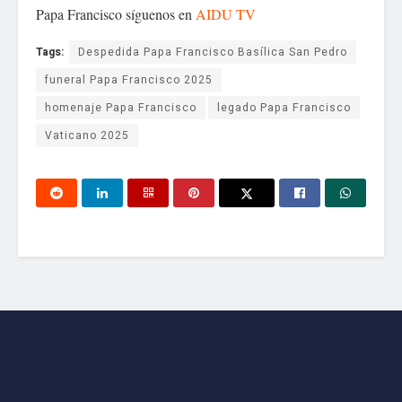
Papa Francisco síguenos en
AIDU TV
Tags:
Despedida Papa Francisco Basílica San Pedro
funeral Papa Francisco 2025
homenaje Papa Francisco
legado Papa Francisco
Vaticano 2025
1
Kristha311
1 año ago
aidutv
QDEP
La fábrica de contenido más grande del país
Responder