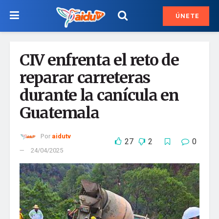
ÚNETE
CIV enfrenta el reto de
reparar carreteras
durante la canícula en
Guatemala
Por
aidutv
27
2
0
24/04/2025