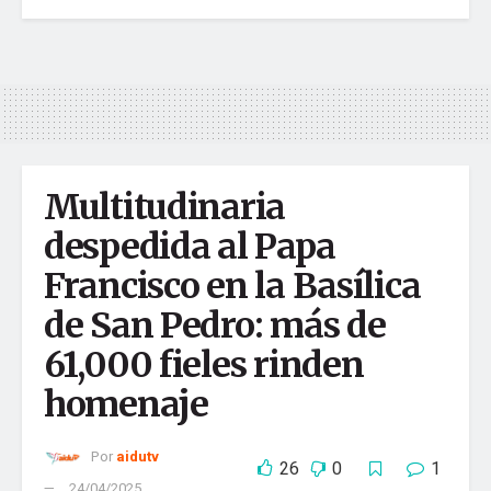
aidutv
La fábrica de contenido más grande del país
Tu dirección de correo electrónico no será publicada.
Los
campos obligatorios están marcados con
*
Comentario
*
Multitudinaria
despedida al Papa
Francisco en la Basílica
de San Pedro: más de
61,000 fieles rinden
homenaje
Por
aidutv
Nombre
*
26
0
1
24/04/2025