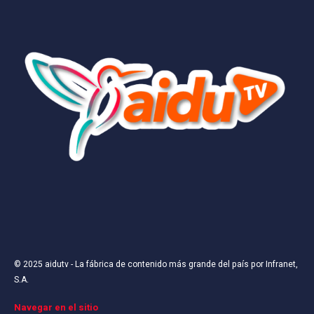
Tu dirección de correo electrónico no será publicada.
Los
campos obligatorios están marcados con
*
Comentario
*
© 2025
aidutv
- La fábrica de contenido más grande del país por
Infranet,
S.A
.
Nombre
*
Navegar en el sitio