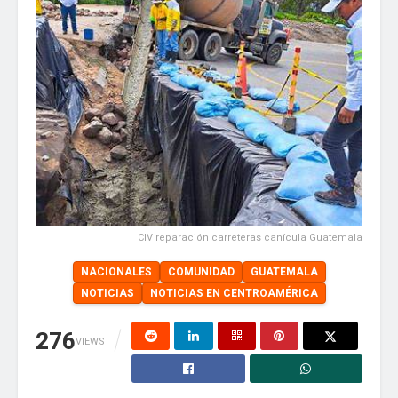
CIV reparación carreteras canícula Guatemala
NACIONALES
COMUNIDAD
GUATEMALA
NOTICIAS
NOTICIAS EN CENTROAMÉRICA
276
VIEWS