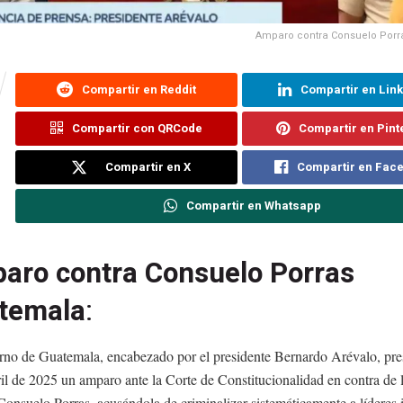
Amparo contra Consuelo Por
Compartir en Reddit
Compartir en Lin
Compartir con QRCode
Compartir en Pint
Compartir en X
Compartir en Fac
Compartir en Whatsapp
aro contra Consuelo Porras
temala
:
rno de Guatemala, encabezado por el presidente Bernardo Arévalo, pre
il de 2025 un amparo ante la Corte de Constitucionalidad en contra de l
onsuelo Porras, acusándola de criminalizar sistemáticamente a líderes 