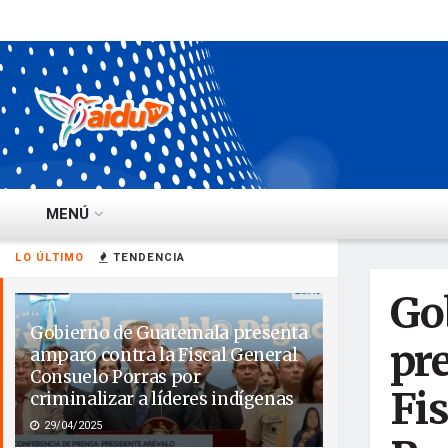
MENÚ
LO ÚLTIMO
TENDENCIA
Go
Gobierno de Guatemala presenta
pr
amparo contra la Fiscal General
Consuelo Porras por
Fi
criminalizar a líderes indígenas
29/04/2025