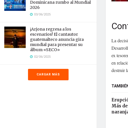
Dominicana rumbo al Mundial
2026
03/06/2025
Cont
¡Arjona regresa a los
escenarios! El cantautor
guatemalteco anuncia gira
La decisi
mundial para presentar su
Desarroll
álbum «SECO»
ex tesore
02/06/2025
en relac
destruir 
CARGAR MÁS
TAMBIÉN
Erupci
Más de 
naranj