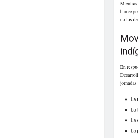
Mientras 
han expre
no los de
Movi
ind
En respue
Desarrol
jornadas 
La 
La 
La 
La 