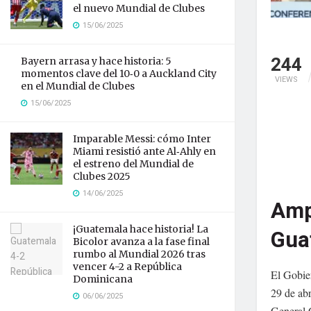
el nuevo Mundial de Clubes
15/06/2025
244
Bayern arrasa y hace historia: 5
momentos clave del 10‑0 a Auckland City
VIEWS
en el Mundial de Clubes
15/06/2025
Imparable Messi: cómo Inter
Miami resistió ante Al‑Ahly en
el estreno del Mundial de
Clubes 2025
14/06/2025
Amp
¡Guatemala hace historia! La
Gua
Bicolor avanza a la fase final
rumbo al Mundial 2026 tras
vencer 4-2 a República
El Gobie
Dominicana
29 de abr
06/06/2025
General C