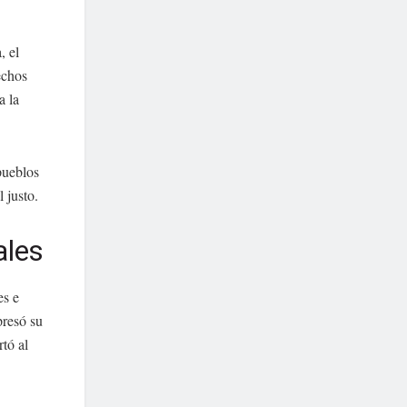
, el
echos
a la
pueblos
l justo.
ales
es e
resó su
tó al