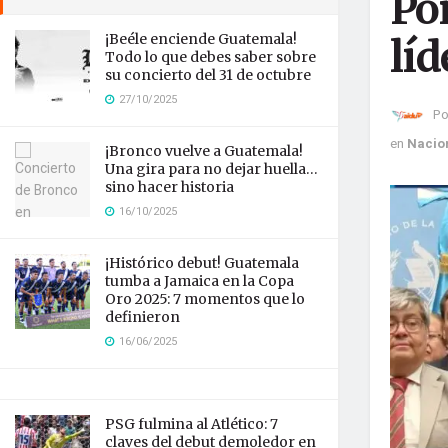
Por
¡Beéle enciende Guatemala!
líd
Todo lo que debes saber sobre
su concierto del 31 de octubre
27/10/2025
Po
en
Nacio
¡Bronco vuelve a Guatemala!
Una gira para no dejar huella…
sino hacer historia
16/10/2025
¡Histórico debut! Guatemala
tumba a Jamaica en la Copa
Oro 2025: 7 momentos que lo
definieron
16/06/2025
PSG fulmina al Atlético: 7
claves del debut demoledor en