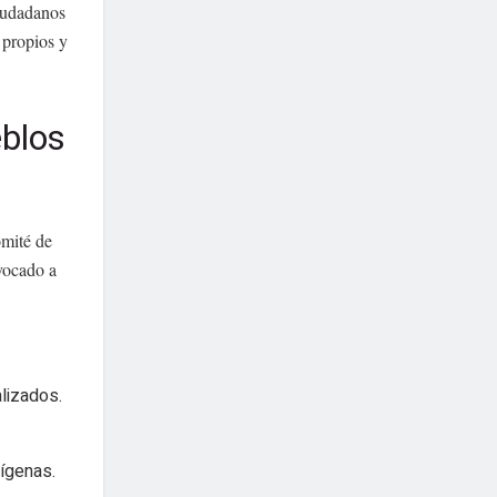
ciudadanos
 propios y
eblos
omité de
vocado a
lizados.
ígenas.