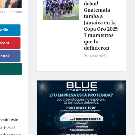
debut!
Guatemala
ras Guatemala
tumba a
Jamaica en la
Copa Oro 2025:
kedin
7 momentos
que lo
erest
definieron
ebook
16/06/2025
sentó este
a Fiscal
indígenas y