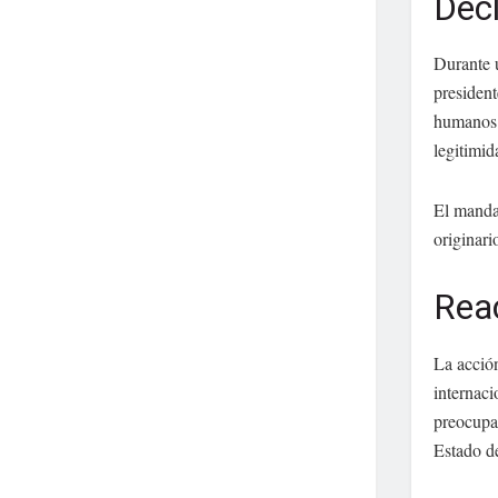
Decl
Durante u
president
humanos y
legitimi
El manda
originari
Reac
La acción
internac
preocupac
Estado d