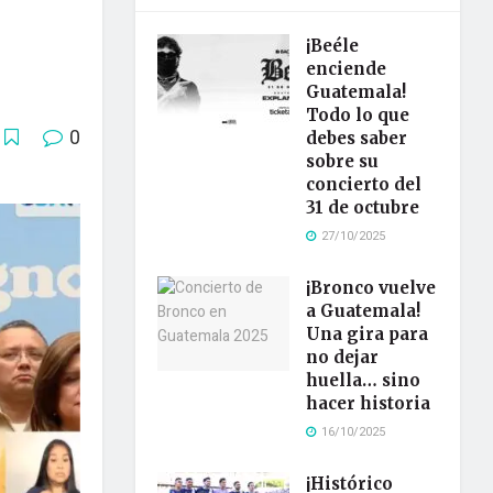
¡Beéle
enciende
Guatemala!
Todo lo que
0
debes saber
sobre su
concierto del
31 de octubre
27/10/2025
¡Bronco vuelve
a Guatemala!
Una gira para
no dejar
huella… sino
hacer historia
16/10/2025
¡Histórico