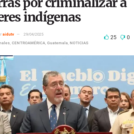
ras por criminalizar a
eres indígenas
r
aidutv
29/04/2025
25
0
nales
,
CENTROAMÉRICA
,
Guatemala
,
NOTICIAS