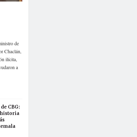
inistro de
or Chaclán,
 ilícita,
ayudaron a
 de CBG:
historia
ás
temala