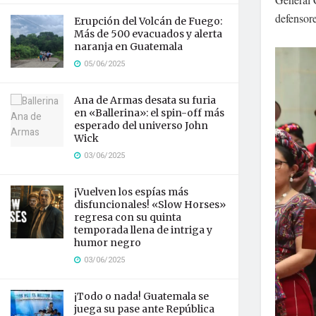
defensore
Erupción del Volcán de Fuego:
Más de 500 evacuados y alerta
naranja en Guatemala
05/06/2025
Ana de Armas desata su furia
en «Ballerina»: el spin-off más
esperado del universo John
Wick
03/06/2025
¡Vuelven los espías más
disfuncionales! «Slow Horses»
regresa con su quinta
temporada llena de intriga y
humor negro
03/06/2025
¡Todo o nada! Guatemala se
juega su pase ante República