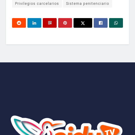
Privilegios carcelarios
Sistema penitenciario
Tu dirección de correo electrónico no será publicada.
Los
aidutv
campos obligatorios están marcados con
*
La fábrica de contenido más grande del país
Comentario
*