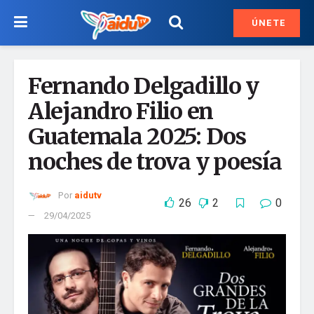
ÚNETE
Fernando Delgadillo y
Alejandro Filio en
Guatemala 2025: Dos
noches de trova y poesía
Por
aidutv
26
2
0
29/04/2025