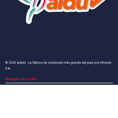
Nombre
*
Correo electrónico
*
© 2025
aidutv
- La fábrica de contenido más grande del país por
Infranet,
S.A
.
Web
Navegar en el sitio
Sobre nosotros
Pautar
Términos y Condiciones
Contáctanos
Guarda mi nombre, correo electrónico y web en
este navegador para la próxima vez que comente.
Síguenos