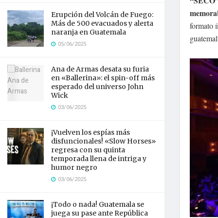
“SECO”, 
memorabl
Erupción del Volcán de Fuego:
Más de 500 evacuados y alerta
formato í
naranja en Guatemala
guatemal
05/06/2025
Ana de Armas desata su furia
en «Ballerina»: el spin-off más
esperado del universo John
Wick
03/06/2025
¡Vuelven los espías más
disfuncionales! «Slow Horses»
regresa con su quinta
temporada llena de intriga y
humor negro
03/06/2025
¡Todo o nada! Guatemala se
juega su pase ante República