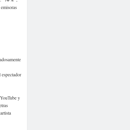
n emisoras
idadosamente
l espectador
de YouTube y
etras
artista