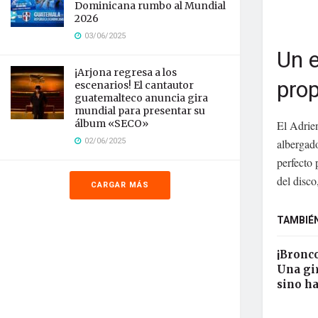
Dominicana rumbo al Mundial
2026
03/06/2025
Un e
¡Arjona regresa a los
prop
escenarios! El cantautor
guatemalteco anuncia gira
mundial para presentar su
álbum «SECO»
El Adrie
02/06/2025
albergado
perfecto 
del disco
CARGAR MÁS
TAMBIÉN
¡Bronc
Una gi
sino ha