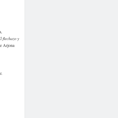
a,
l flechazo y
de Arjona
r.