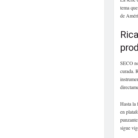
tema que 
de Améri
Ric
prod
SECO no e
curada. 
instrumen
directame
Hasta la 
en plataf
punzantes
sigue vig