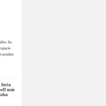
idos, ha
 espacio
 el nombre
 furia
-off más
John