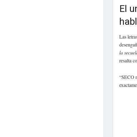
El u
habl
Las letra
desengañ
la secue
resalta c
“SECO no
exactamen