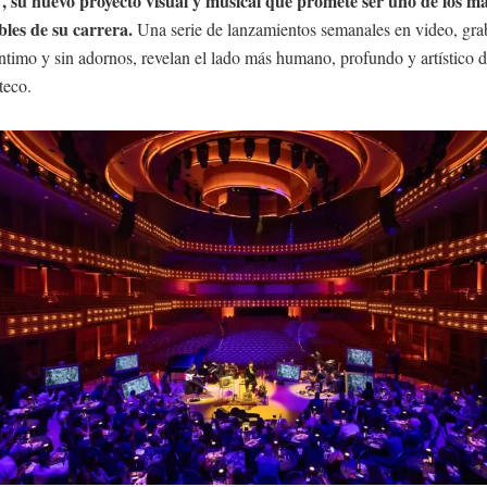
su nuevo proyecto visual y musical que promete ser uno de los m
es de su carrera.
Una serie de lanzamientos semanales en video, gra
ntimo y sin adornos, revelan el lado más humano, profundo y artístico d
teco.