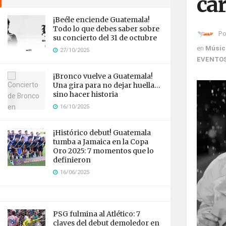
car
¡Beéle enciende Guatemala!
Todo lo que debes saber sobre
Po
su concierto del 31 de octubre
en
Músic
27/10/2025
EVENTO
¡Bronco vuelve a Guatemala!
Una gira para no dejar huella…
sino hacer historia
16/10/2025
¡Histórico debut! Guatemala
tumba a Jamaica en la Copa
Oro 2025: 7 momentos que lo
definieron
16/06/2025
PSG fulmina al Atlético: 7
claves del debut demoledor en