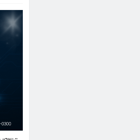
“70%”
l:
,