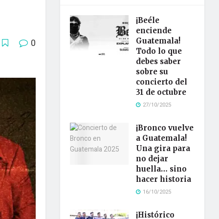
¡Beéle
enciende
Guatemala!
0
Todo lo que
debes saber
sobre su
concierto del
31 de octubre
27/10/2025
¡Bronco vuelve
a Guatemala!
Una gira para
no dejar
huella… sino
hacer historia
16/10/2025
¡Histórico