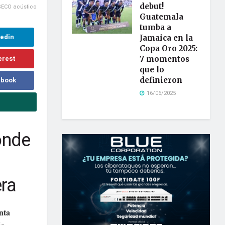
debut!
SECO acústico
Guatemala
tumba a
kedin
Jamaica en la
Copa Oro 2025:
erest
7 momentos
que lo
definieron
ebook
16/06/2025
onde
era
nta