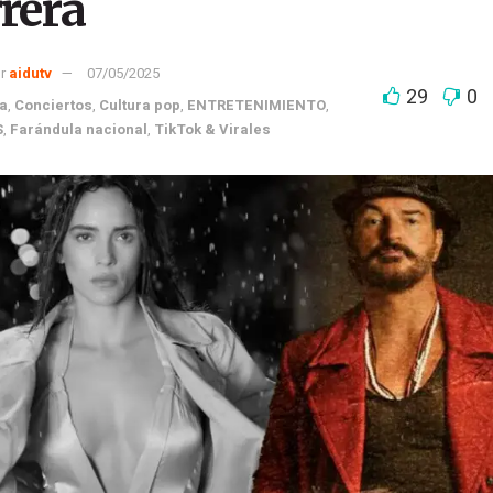
rera
r
aidutv
07/05/2025
29
0
a
,
Conciertos
,
Cultura pop
,
ENTRETENIMIENTO
,
S
,
Farándula nacional
,
TikTok & Virales