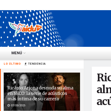
MENÚ
LO ÚLTIMO
TENDENCIA
Ri
alm
Ricardo Arjona desnuda su alma
en SECO: la serie de acústicos
ac
más íntima de su carrera
07/05/2025