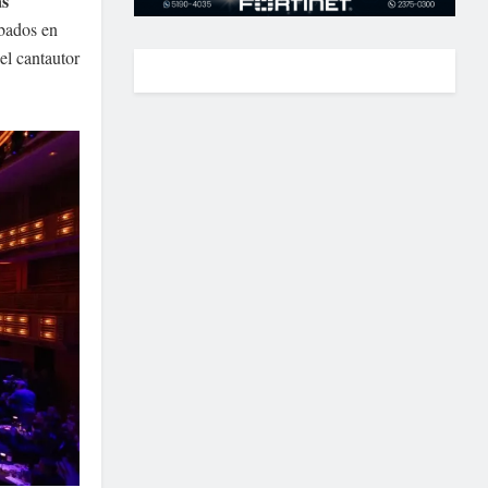
ás
bados en
el cantautor