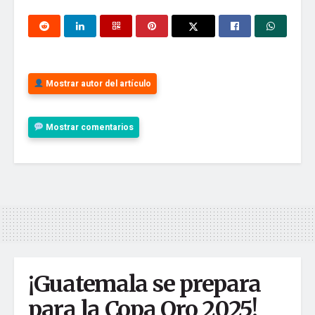
Mostrar autor del artículo
Mostrar comentarios
1
aidutv
La fábrica de contenido más grande del país
Kristha311
1 año ago
Ojalá que gane el chapín!
Responder
¡Guatemala se prepara
para la Copa Oro 2025!