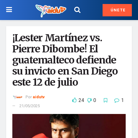
ÚNETE
¡Lester Martínez vs.
Pierre Dibombe! El
guatemalteco defiende
su invicto en San Diego
este 12 de julio
Por
aidutv
24
0
1
21/05/2025