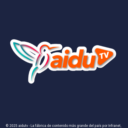
aidutv
campos obligatorios están marcados con
*
La fábrica de contenido más grande del país
Comentario
*
Nombre
*
Correo electrónico
*
© 2025
aidutv
- La fábrica de contenido más grande del país por
Infranet,