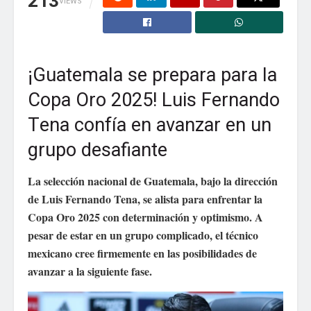
213
VIEWS
Correo electrónico
*
¡Guatemala se prepara para la
Web
Copa Oro 2025! Luis Fernando
Tena confía en avanzar en un
Guarda mi nombre, correo electrónico y web en
grupo desafiante
este navegador para la próxima vez que comente.
La selección nacional de Guatemala, bajo la dirección
de Luis Fernando Tena, se alista para enfrentar la
Copa Oro 2025 con determinación y optimismo. A
pesar de estar en un grupo complicado, el técnico
mexicano cree firmemente en las posibilidades de
avanzar a la siguiente fase.