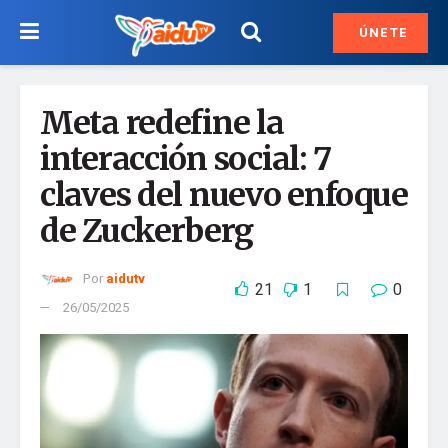
ÚNETE
Meta redefine la
interacción social: 7
claves del nuevo enfoque
de Zuckerberg
Por
aidutv
21
1
0
26/05/2025