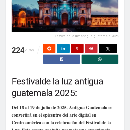
Web
Guarda mi nombre, correo electrónico y web en
Festivalde la luz antigua guatemala 2025
este navegador para la próxima vez que comente.
224
VIEWS
Festivalde la luz antigua
guatemala 2025:
Del 18 al 19 de julio de 2025, Antigua Guatemala se
convertirá en el epicentro del arte digital en
Centroamérica con la celebración del Festival de la
Luz. Este evento gratuito promete una experiencia