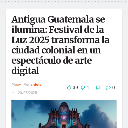
aidutv
campos obligatorios están marcados con
*
La fábrica de contenido más grande del país
Comentario
*
Antigua Guatemala se
ilumina: Festival de la
Luz 2025 transforma la
ciudad colonial en un
espectáculo de arte
digital
Por
aidutv
Nombre
*
39
1
0
23/05/2025
Correo electrónico
*