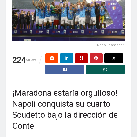
Correo electrónico
*
Web
Napoli campeón
224
VIEWS
Guarda mi nombre, correo electrónico y web en
este navegador para la próxima vez que comente.
¡Maradona estaría orgulloso!
Napoli conquista su cuarto
Scudetto bajo la dirección de
Conte