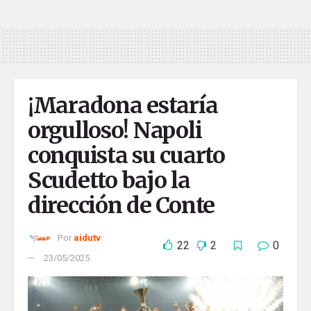
aidutv
La fábrica de contenido más grande del país
Tu dirección de correo electrónico no será publicada.
Los
campos obligatorios están marcados con
*
Comentario
*
¡Maradona estaría
orgulloso! Napoli
conquista su cuarto
Scudetto bajo la
dirección de Conte
Por
aidutv
22
2
0
23/05/2025
Nombre
*