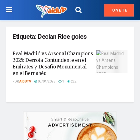
ÚNETE
Etiqueta:
Declan Rice goles
Real Madrid vs Arsenal Champions
2025: Derrota Contundente en el
Emirates y Desafío Monumental
en el Bernabéu
POR
AIDUTV
08/04/2025
1
222