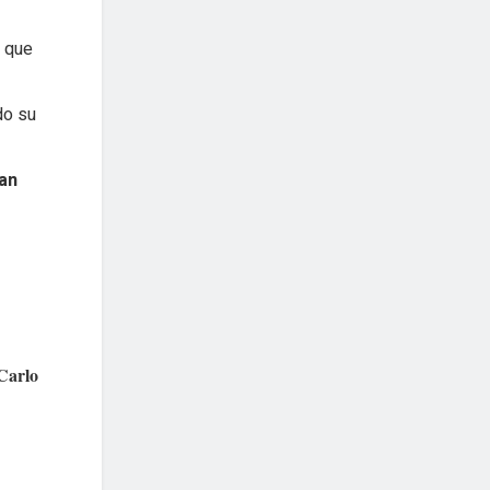
e que
do su
an
Carlo