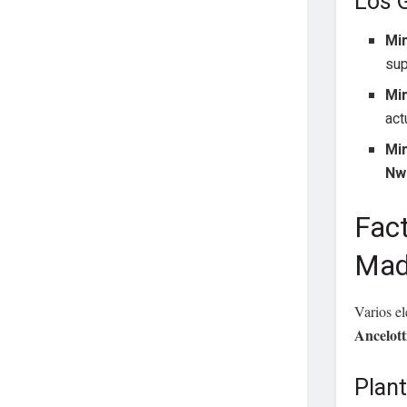
Los G
Min
sup
Min
act
Min
Nw
Fact
Mad
Varios el
Ancelott
Plan