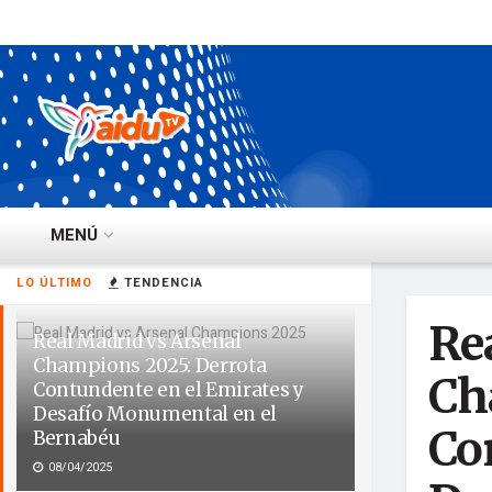
MENÚ
LO ÚLTIMO
TENDENCIA
Re
Real Madrid vs Arsenal
Champions 2025: Derrota
Ch
Contundente en el Emirates y
Desafío Monumental en el
Co
Bernabéu
08/04/2025