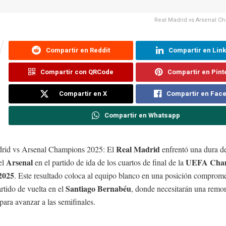
Real Madrid vs Arsenal C
Compartir en Reddit
Compartir en Lin
Compartir con QRCode
Compartir en Pint
Compartir en X
Compartir en Fac
Compartir en Whatsapp
Real Madrid
rid vs Arsenal Champions 2025: El
enfrentó una dura de
Arsenal
UEFA Cha
el
en el partido de ida de los cuartos de final de la
2025
. Este resultado coloca al equipo blanco en una posición comprome
Santiago Bernabéu
artido de vuelta en el
, donde necesitarán una remo
 para avanzar a las semifinales.