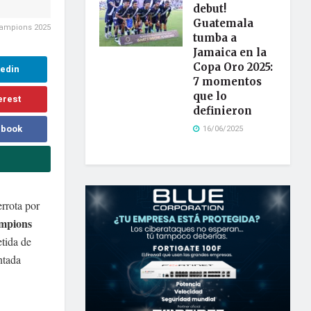
debut!
Guatemala
hampions 2025
tumba a
Jamaica en la
Copa Oro 2025:
kedin
7 momentos
que lo
erest
definieron
ebook
16/06/2025
rrota por
mpions
tida de
ntada