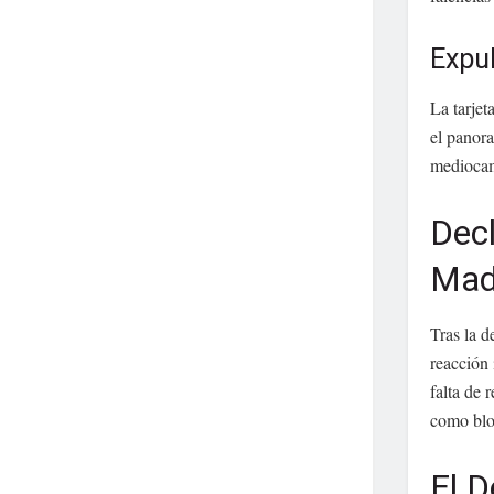
Expu
La tarjet
el panora
medioca
Decl
Mad
Tras la d
reacción
falta de 
como blo
El D