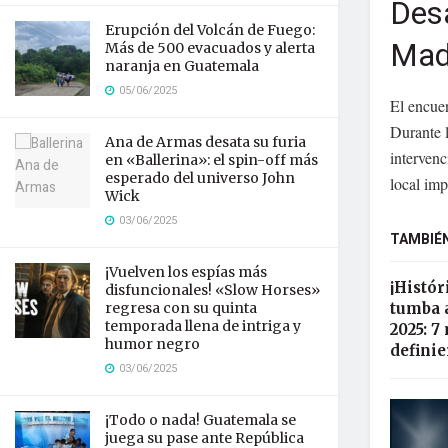
Desa
Erupción del Volcán de Fuego:
Mad
Más de 500 evacuados y alerta
naranja en Guatemala
05/06/2025
El encue
Durante l
Ana de Armas desata su furia
interven
en «Ballerina»: el spin-off más
esperado del universo John
local imp
Wick
03/06/2025
TAMBIÉN
¡Vuelven los espías más
¡Histór
disfuncionales! «Slow Horses»
regresa con su quinta
tumba 
temporada llena de intriga y
2025: 
humor negro
defini
03/06/2025
¡Todo o nada! Guatemala se
juega su pase ante República