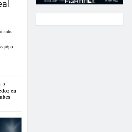
eal
inante.
 equipo
: 7
edor en
lubes