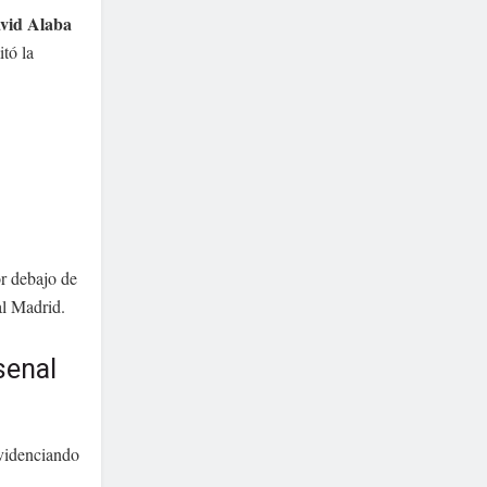
vid Alaba
itó la
r debajo de
al Madrid.
senal
evidenciando