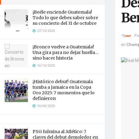
De
¡Beéle enciende Guatemala!
Be
Todo lo que debes saber sobre
su concierto del 31 de octubre
27/10/2025
Po
en
Champ
¡Bronco vuelve a Guatemala!
Una gira para no dejar huella…
sino hacer historia
16/10/2025
¡Histórico debut! Guatemala
tumba a Jamaica en la Copa
Oro 2025: 7 momentos que lo
definieron
16/06/2025
PSG fulmina al Atlético: 7
claves del debut demoledor en