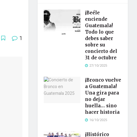
¡Beéle
enciende
Guatemala!
Todo lo que
1
debes saber
sobre su
concierto del
31 de octubre
27/10/2025
¡Bronco vuelve
a Guatemala!
Una gira para
no dejar
huella… sino
hacer historia
16/10/2025
¡Histórico