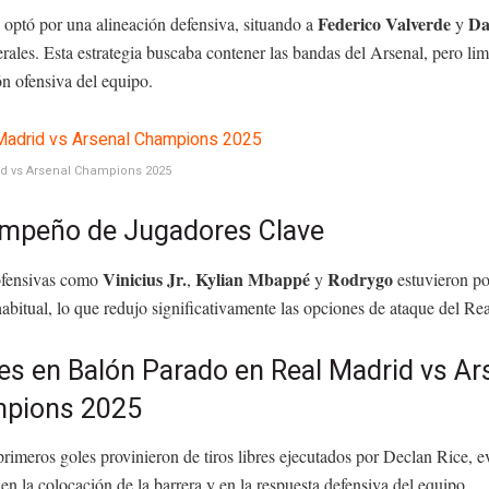
Federico Valverde
Da
 optó por una alineación defensiva, situando a
y
rales. Esta estrategia buscaba contener las bandas del Arsenal, pero lim
n ofensiva del equipo.
id vs Arsenal Champions 2025
mpeño de Jugadores Clave
Vinicius Jr.
Kylian Mbappé
Rodrygo
ofensivas como
,
y
estuvieron po
habitual, lo que redujo significativamente las opciones de ataque del Re
es en Balón Parado en Real Madrid vs Ar
pions 2025
rimeros goles provinieron de tiros libres ejecutados por Declan Rice, 
 en la colocación de la barrera y en la respuesta defensiva del equipo.