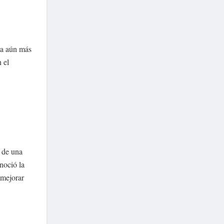
ca aún más
 el
d de una
noció la
 mejorar