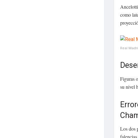
Ancelotti
como late
proyecció
Real Madr
Dese
Figuras 
su nivel 
Error
Cham
Los dos p
falencias