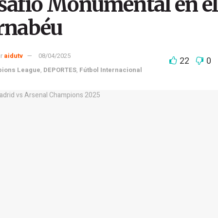
safío Monumental en el
rnabéu
r
aidutv
08/04/2025
22
0
ions League
,
DEPORTES
,
Fútbol Internacional