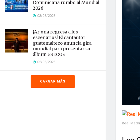
Dominicana rumbo al Mundial
2026
03/06/2025
¡Arjona regresa a los
escenarios! El cantautor
guatemalteco anuncia gira
mundial para presentar su
álbum «SECO»
02/06/2025
CARGAR MÁS
Real Madr