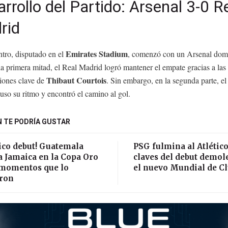
rrollo del Partido: Arsenal 3-0 R
rid
Emirates Stadium
ntro, disputado en el
, comenzó con un Arsenal dom
a primera mitad, el Real Madrid logró mantener el empate gracias a las
Thibaut Courtois
ciones clave de
. Sin embargo, en la segunda parte, el
uso su ritmo y encontró el camino al gol.
 TE PODRÍA GUSTAR
ico debut! Guatemala
PSG fulmina al Atlético
a Jamaica en la Copa Oro
claves del debut demol
7 momentos que lo
el nuevo Mundial de C
eron