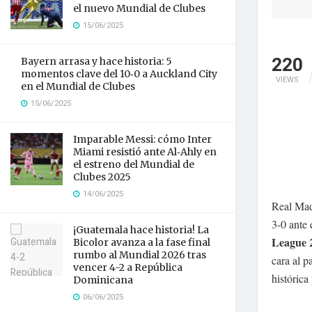
el nuevo Mundial de Clubes
15/06/2025
220
Bayern arrasa y hace historia: 5
momentos clave del 10‑0 a Auckland City
VIEWS
en el Mundial de Clubes
15/06/2025
Imparable Messi: cómo Inter
Miami resistió ante Al‑Ahly en
el estreno del Mundial de
Clubes 2025
14/06/2025
Real Mad
3-0 ante 
¡Guatemala hace historia! La
League 
Bicolor avanza a la fase final
rumbo al Mundial 2026 tras
cara al p
vencer 4-2 a República
histórica
Dominicana
06/06/2025