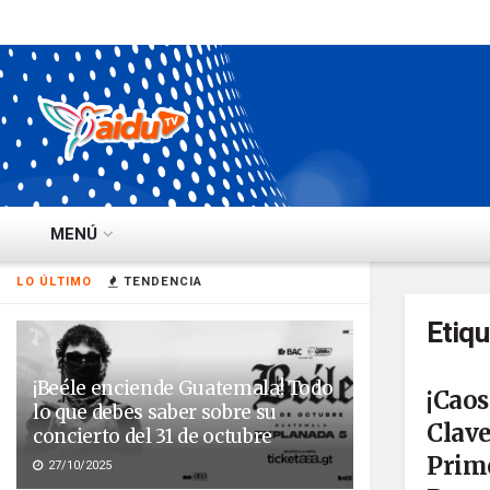
MENÚ
LO ÚLTIMO
TENDENCIA
Etiq
¡Beéle enciende Guatemala! Todo
¡Caos
lo que debes saber sobre su
Clave
concierto del 31 de octubre
Prime
27/10/2025