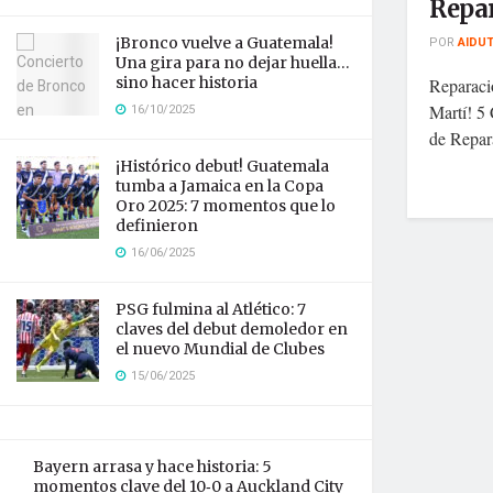
Repa
¡Bronco vuelve a Guatemala!
POR
AIDU
Una gira para no dejar huella…
sino hacer historia
Reparació
16/10/2025
Martí! 5 
de Repara
¡Histórico debut! Guatemala
tumba a Jamaica en la Copa
Oro 2025: 7 momentos que lo
definieron
16/06/2025
PSG fulmina al Atlético: 7
claves del debut demoledor en
el nuevo Mundial de Clubes
15/06/2025
Bayern arrasa y hace historia: 5
momentos clave del 10‑0 a Auckland City