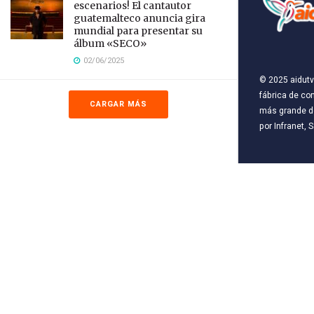
escenarios! El cantautor
guatemalteco anuncia gira
mundial para presentar su
álbum «SECO»
02/06/2025
© 2025
aidutv
fábrica de co
CARGAR MÁS
más grande de
por
Infranet, S