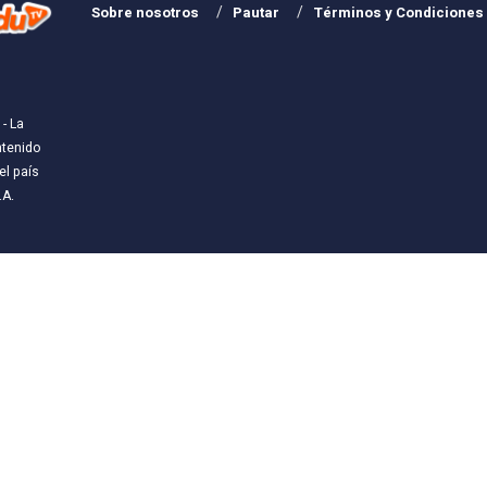
Sobre nosotros
Pautar
Términos y Condiciones
- La
ntenido
l país
.A
.