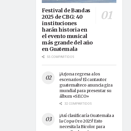
Festival de Bandas
2025 de CBG: 40
instituciones
harán historia en
el evento musical
más grande del año
en Guatemala
55 COMPARTIDOS
¡Arjona regresa a los
escenarios! El cantautor
guatemalteco anuncia gira
mundial para presentar su
álbum «SECO»
32 COMPARTIDOS
¡Así clasificaría Guatemala a
la Copa Oro 2025! Esto
necesita la Bicolor para