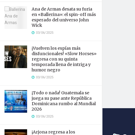
Ana de Armas desata su furia
en «Ballerina»: el spin-off más
esperado del universo John
Wick
03/06/2025
¡Vuelven los espías más
disfuncionales! «Slow Horses»
regresa con su quinta
temporada llena de intriga y
humor negro
03/06/2025
¡Todo o nada! Guatemala se
juega su pase ante República
Dominicana rumbo al Mundial
2026
03/06/2025
¡Arjona regresa a los