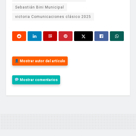
Sebastián Bini Municipal
victoria Comunicaciones clásico 2025
Mostrar autor del artículo
Mostrar comentarios
aidutv
La fábrica de contenido más grande del país
Tu dirección de correo electrónico no será publicada.
Los
campos obligatorios están marcados con
*