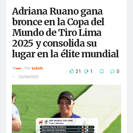
Comentario
*
Adriana Ruano gana
bronce en la Copa del
Mundo de Tiro Lima
2025 y consolida su
lugar en la élite mundial
Por
aidutv
21
1
0
20/04/2025
Nombre
*
Correo electrónico
*
Web