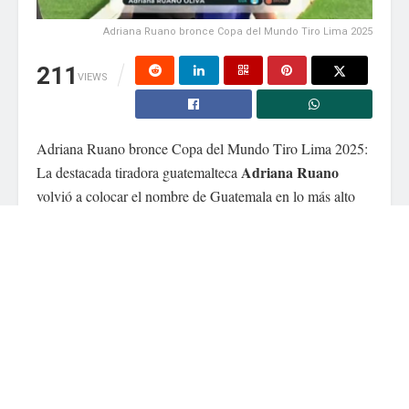
Adriana Ruano bronce Copa del Mundo Tiro Lima 2025
211
VIEWS
Guarda mi nombre, correo electrónico y web en
este navegador para la próxima vez que comente.
Adriana Ruano bronce Copa del Mundo Tiro Lima 2025:
Adriana Ruano
La destacada tiradora guatemalteca
volvió a colocar el nombre de Guatemala en lo más alto
medalla de bronce
del deporte internacional al obtener la
foso olímpico (trap)
Copa
en la modalidad de
durante la
del Mundo de Tiro Lima 2025
. Esta competencia,
organizada por la Federación Internacional de Tiro
Deportivo (ISSF), reunió a las mejores exponentes del
mundo en la disciplina.