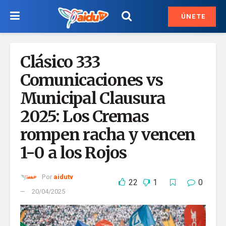
ÚNETE
Clásico 333
Comunicaciones vs
Municipal Clausura
2025: Los Cremas
rompen racha y vencen
1-0 a los Rojos
Por
aidutv
22
1
0
20/04/2025