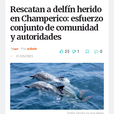
Comentario
*
Rescatan a delfín herido
en Champerico: esfuerzo
conjunto de comunidad
y autoridades
Por
aidutv
25
1
0
01/05/2025
Nombre
*
Correo electrónico
*
Web
Delfín herido es rescatado