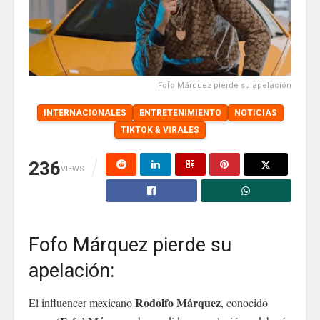
Fofo Márquez pierde su apelación
INTERNACIONALES
ENTRETENIMIENTO
NOTICIAS
TIKTOK & VIRALES
236
VIEWS
Fofo Márquez pierde su
apelación:
Rodolfo Márquez
El influencer mexicano
, conocido