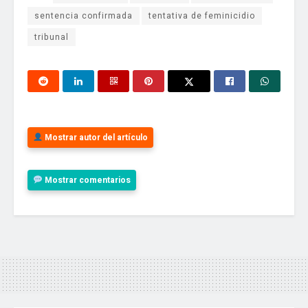
sentencia confirmada
tentativa de feminicidio
tribunal
Mostrar autor del artículo
Mostrar comentarios
aidutv
La fábrica de contenido más grande del país
Tu dirección de correo electrónico no será publicada.
Los
campos obligatorios están marcados con
*