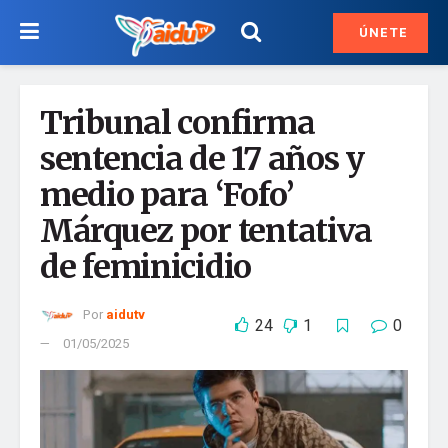
ÚNETE
Tribunal confirma
sentencia de 17 años y
medio para ‘Fofo’
Márquez por tentativa
de feminicidio
Por
aidutv
24
1
0
01/05/2025