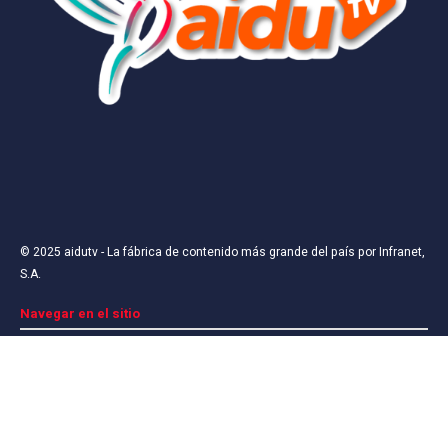
Nombre
*
Correo electrónico
*
© 2025
aidutv
- La fábrica de contenido más grande del país por
Infranet,
S.A
.
Web
Navegar en el sitio
Sobre nosotros
Pautar
Términos y Condiciones
Contáctanos
Guarda mi nombre, correo electrónico y web en
este navegador para la próxima vez que comente.
Síguenos